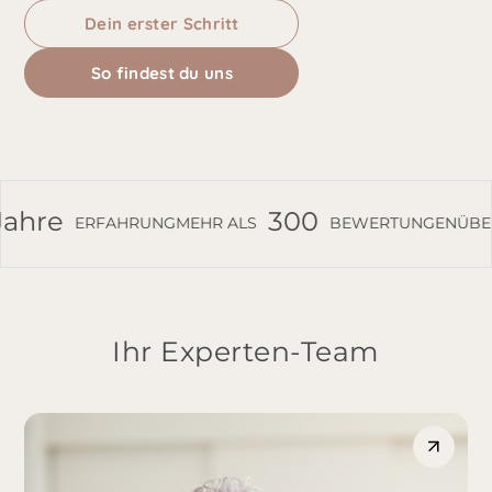
Dein erster Schritt
So findest du uns
14.000
30 Jahre
HR ALS
OPERATIONEN
ÜBER
ER
Ihr Experten-Team