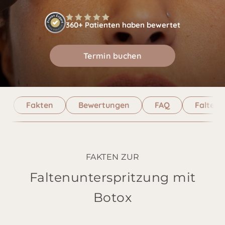
360+ Patienten haben bewertet
Termin buchen
Fakten
Bewertungen
FAQ
Faltena
FAKTEN ZUR
Faltenunterspritzung mit
Botox