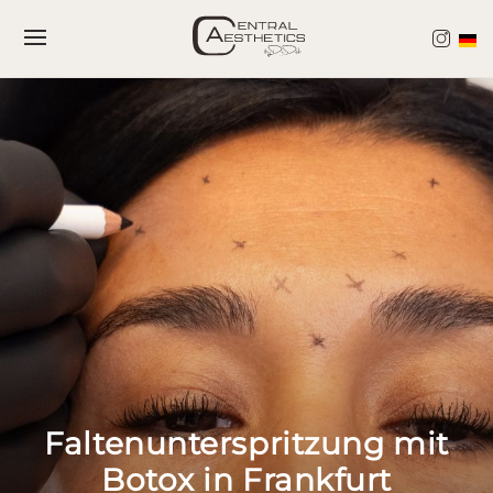
Zum
Direkt
Inhalt
zur
springen
Navigation
Faltenunterspritzung mit
Botox in Frankfurt