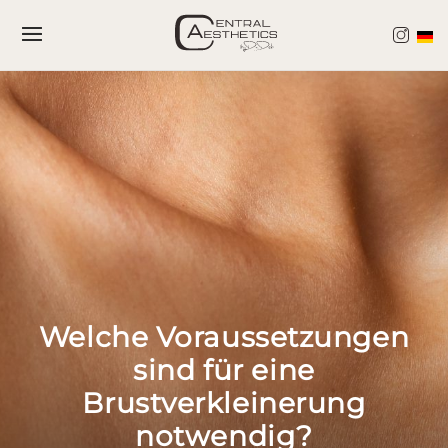
Zum
Direkt
Inhalt
zur
springen
Navigation
Welche Voraussetzungen
sind für eine
Brustverkleinerung
notwendig?