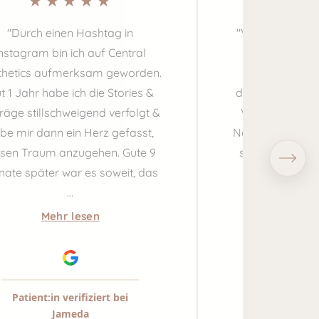
"Durch einen Hashtag in
"Vor drei Wochen
nstagram bin ich auf Central
Ko eine Oberli
thetics aufmerksam geworden.
eine Bruststra
t 1 Jahr habe ich die Stories &
dem Ergebnis me
träge stillschweigend verfolgt &
Von der ersten
be mir dann ein Herz gefasst,
Nachsorge habe 
esen Traum anzugehen. Gute 9
sehr gut aufgeh
ate später war es soweit, das
Ko hat sic
…
Mehr
Mehr lesen
Patient:in verifiziert bei
Jameda