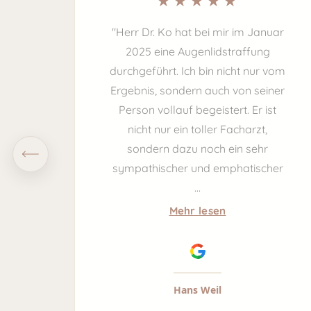
 bei Dr.
"Herr Dr. Ko hat bei mir im Januar
 sowie
2025 eine Augenlidstraffung
in mit
durchgeführt. Ich bin nicht nur vom
rieden.
Ergebnis, sondern auch von seiner
bis zur
Person vollauf begeistert. Er ist
ederzeit
nicht nur ein toller Facharzt,
lt. Dr.
sondern dazu noch ein sehr
…
sympathischer und emphatischer
…
Mehr lesen
Hans Weil